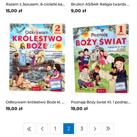
Razem z Jezusem. 6-ciolatki katechizm WAM
Brulion A5/64K Religia twarda opr. Inter Druk
15,00 zł
9,00 zł
Odkrywam królestwo Boże kl. 2 Jedność
Poznaję Boży świat Kl. 1 podręcznik Jedność
19,00 zł
19,00 zł
1
2
3