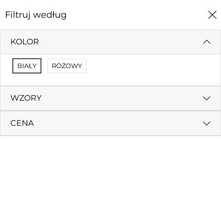
0
Filtruj według
Strona Główna
Okolicznościowe
KOLOR
OKOLICZNOŚCIOWE
BIAŁY
RÓŻOWY
Filtruj według
Sortuj według
WZORY
CENA
Zaproszenie KW LUX
3,80 zł