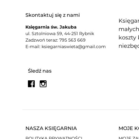
Skontaktuj się z nami
Księgar
Księgarnia św. Jakuba
małych 
ul. Sztolniowa 59, 44-251 Rybnik
koszty 
Zadzwoń teraz: 795 563 669
niezbęd
E-mail: ksiegarniaswieta@gmail.com
Śledź nas
NASZA KSIĘGARNIA
MOJE 
POLITYKA PRYWATNOŚCI
MOJE Z