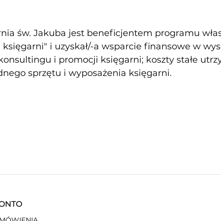
nia św. Jakuba jest beneficjentem programu własn
księgarni" i uzyskał/-a wsparcie finansowe w wy
konsultingu i promocji księgarni; koszty stałe utr
nego sprzętu i wyposażenia księgarni.
KONTO
AMÓWIENIA