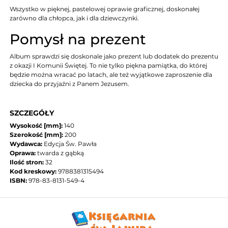
Wszystko w pięknej, pastelowej oprawie graficznej, doskonałej
zarówno dla chłopca, jak i dla dziewczynki.
Pomysł na prezent
Album sprawdzi się doskonale jako prezent lub dodatek do prezentu
z okazji I Komunii Świętej. To nie tylko piękna pamiątka, do której
będzie można wracać po latach, ale też wyjątkowe zaproszenie dla
dziecka do przyjaźni z Panem Jezusem.
SZCZEGÓŁY
Wysokość [mm]:
140
Szerokość [mm]:
200
Wydawca:
Edycja Św. Pawła
Oprawa:
twarda z gąbką
Ilość stron:
32
Kod kreskowy:
9788381315494
ISBN:
978-83-8131-549-4