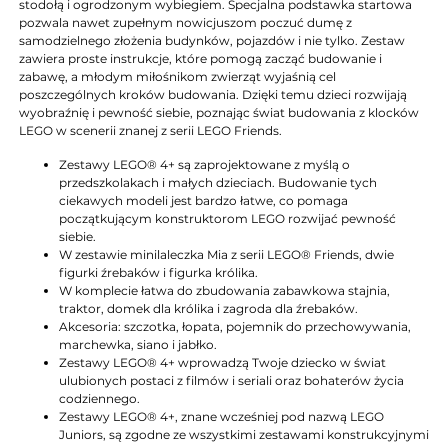
stodołą i ogrodzonym wybiegiem. Specjalna podstawka startowa
pozwala nawet zupełnym nowicjuszom poczuć dumę z
samodzielnego złożenia budynków, pojazdów i nie tylko. Zestaw
zawiera proste instrukcje, które pomogą zacząć budowanie i
zabawę, a młodym miłośnikom zwierząt wyjaśnią cel
poszczególnych kroków budowania. Dzięki temu dzieci rozwijają
wyobraźnię i pewność siebie, poznając świat budowania z klocków
LEGO w scenerii znanej z serii LEGO Friends.
Zestawy LEGO® 4+ są zaprojektowane z myślą o
przedszkolakach i małych dzieciach. Budowanie tych
ciekawych modeli jest bardzo łatwe, co pomaga
początkującym konstruktorom LEGO rozwijać pewność
siebie.
W zestawie minilaleczka Mia z serii LEGO® Friends, dwie
figurki źrebaków i figurka królika.
W komplecie łatwa do zbudowania zabawkowa stajnia,
traktor, domek dla królika i zagroda dla źrebaków.
Akcesoria: szczotka, łopata, pojemnik do przechowywania,
marchewka, siano i jabłko.
Zestawy LEGO® 4+ wprowadzą Twoje dziecko w świat
ulubionych postaci z filmów i seriali oraz bohaterów życia
codziennego.
Zestawy LEGO® 4+, znane wcześniej pod nazwą LEGO
Juniors, są zgodne ze wszystkimi zestawami konstrukcyjnymi