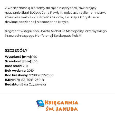
Z wdzięcznością bierzemy do rąk niniejszy tom, zawierający
nauczanie Sługi Bożego Jana Pawła II, pulsujący realizmem wiary,
która nie uwalnia od cierpień i trudów, ale uczy z Chrystusem
dźwigać codzienne i niecodzienne Krzyże.
fragment wstępu abp. Józefa Michalika Metropolity Przemyskiego
Przewodniczącego Konferencji Episkopatu Polski
SZCZEGÓŁY
Wysokość [mm]:
190
Szerokość [mm]:
130
Ilość stron:
281
Rok wydania:
2010
Kod kreskowy:
9788375952308
ISBN:
978-83-7595-230-8
Redaktor:
Ewa Czyżowska