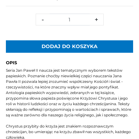
-
+
DODAJ DO KOSZYKA
OPIS
Seria Jan Paweł II naucza jest tematycznym wyborem tekstów
papieskich. Poznanie choćby niewielkiej części nauczania Jana
Pawła II pozwala lepiej zrozumieć współczesny Kościół i świat -
rzeczywistości, na które znaczny wpływ miał jego pontyfikat.
Antologia papieskich wypowiedzi, zebranych w tej książce,
przypomina słowa papieża poświęcone Krzyżowi Chrystusa i jego
roli w historii ludzkości oraz w życiu każdego chrześcijanina. Teksty
skłaniają do refleksji i przypominają o wartościach i sprawach, które
są ważne zarówno dla naszego życia religijnego, jak i społecznego.
Chrystus przybity do krzyża jest znakiem rozpoznawczym
chrześcijan, bo umierając na krzyżu zbawił nas wszystkich, każdego
człowieka.