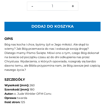
-
+
DODAJ DO KOSZYKA
OPIS
Bóg nas kocha i chce, byśmy żyli w Jego miłości. Ale skąd to
wiemy? Jak Bóg przemawia do nas i wskazuje swoją drogę?
Dlatego mamy Pismo Święte. Mówi ono o tym, czego Bóg dokonał
na świecie od początku czasu aż do dni odkupienia nas przez
Chrystusa. Wydarzenia, o których opowiada, rozegrały się bardzo
dawno temu, ale Biblia przypomina nam, że Bóg zawsze jest częścią
naszego życia.?
SZCZEGÓŁY
Wysokość [mm]:
260
Szerokość [mm]:
180
Autor:
o. Jude Winkler OFM Conv.
Oprawa:
twarda
Ilość stron:
125