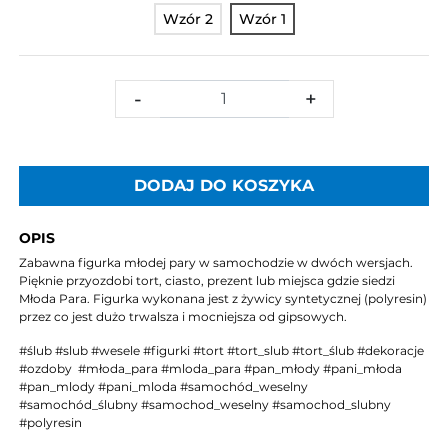
Wzór 2
Wzór 1
-
+
DODAJ DO KOSZYKA
OPIS
Zabawna figurka młodej pary w samochodzie w dwóch wersjach.
Pięknie przyozdobi tort, ciasto, prezent lub miejsca gdzie siedzi
Młoda Para. Figurka wykonana jest z żywicy syntetycznej (polyresin)
przez co jest dużo trwalsza i mocniejsza od gipsowych.
#ślub #slub #wesele #figurki #tort #tort_slub #tort_ślub #dekoracje
#ozdoby #młoda_para #mloda_para #pan_młody #pani_młoda
#pan_mlody #pani_mloda #samochód_weselny
#samochód_ślubny #samochod_weselny #samochod_slubny
#polyresin