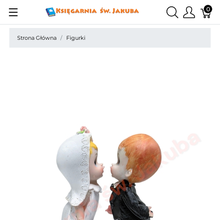
0
Strona Główna
Figurki