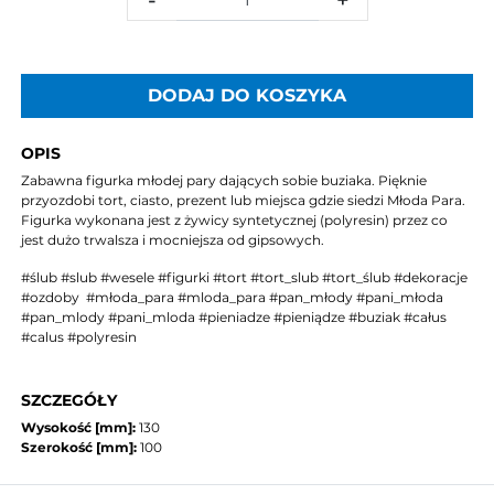
DODAJ DO KOSZYKA
OPIS
Zabawna figurka młodej pary dających sobie buziaka. Pięknie
przyozdobi tort, ciasto, prezent lub miejsca gdzie siedzi Młoda Para.
Figurka wykonana jest z żywicy syntetycznej (polyresin) przez co
jest dużo trwalsza i mocniejsza od gipsowych.
#ślub #slub #wesele #figurki #tort #tort_slub #tort_ślub #dekoracje
#ozdoby #młoda_para #mloda_para #pan_młody #pani_młoda
#pan_mlody #pani_mloda #pieniadze #pieniądze #buziak #całus
#calus #polyresin
SZCZEGÓŁY
Wysokość [mm]:
130
Szerokość [mm]:
100