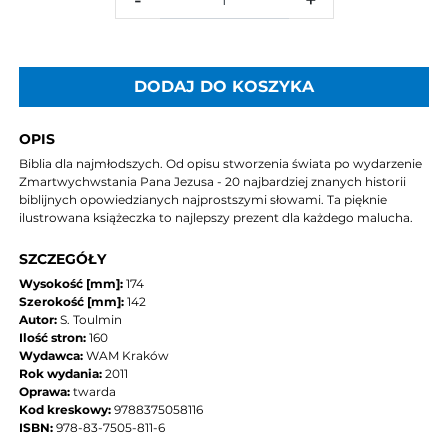
DODAJ DO KOSZYKA
OPIS
Biblia dla najmłodszych. Od opisu stworzenia świata po wydarzenie
Zmartwychwstania Pana Jezusa - 20 najbardziej znanych historii
biblijnych opowiedzianych najprostszymi słowami. Ta pięknie
ilustrowana książeczka to najlepszy prezent dla każdego malucha.
SZCZEGÓŁY
Wysokość [mm]:
174
Szerokość [mm]:
142
Autor:
S. Toulmin
Ilość stron:
160
Wydawca:
WAM Kraków
Rok wydania:
2011
Oprawa:
twarda
Kod kreskowy:
9788375058116
ISBN:
978-83-7505-811-6