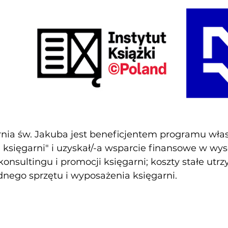
nia św. Jakuba jest beneficjentem programu własn
księgarni" i uzyskał/-a wsparcie finansowe w wy
konsultingu i promocji księgarni; koszty stałe utr
nego sprzętu i wyposażenia księgarni.