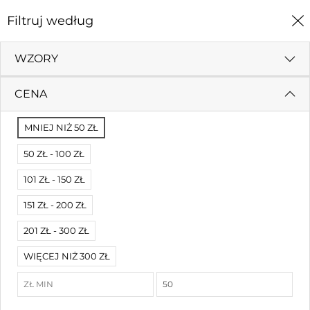
0
Filtruj według
Strona Główna
Zabawki
WZORY
ZABAWKI
CENA
Filtruj według
Cena (rosnąco)
MNIEJ NIŻ 50 ZŁ
50 ZŁ - 100 ZŁ
101 ZŁ - 150 ZŁ
151 ZŁ - 200 ZŁ
201 ZŁ - 300 ZŁ
WIĘCEJ NIŻ 300 ZŁ
Litery i pierwsze słowa 20 w 1
45,00 zł