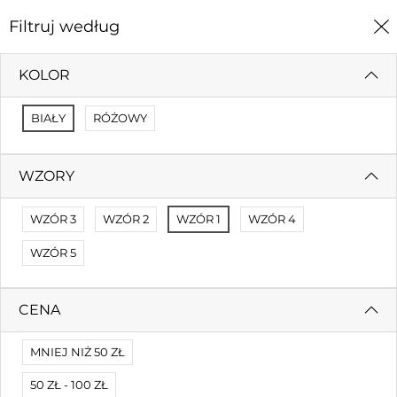
0
Filtruj według
Strona Główna
Okolicznościowe
KOLOR
OKOLICZNOŚCIOWE
BIAŁY
RÓŻOWY
Filtruj według
Cena (malejąco)
WZORY
Brak wyników
WZÓR 3
WZÓR 2
WZÓR 1
WZÓR 4
Nie mogliśmy znaleźć dopasowania.
Spróbuj innych filtrów.
WZÓR 5
CENA
MNIEJ NIŻ 50 ZŁ
50 ZŁ - 100 ZŁ