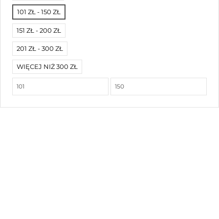
101 ZŁ - 150 ZŁ
151 ZŁ - 200 ZŁ
201 ZŁ - 300 ZŁ
WIĘCEJ NIŻ 300 ZŁ
Księgarnia św. Jakuba
ul. Sztolniowa 59, 44-251 Rybnik
Zadzwoń teraz: 795 563 669
E-mail: ksiegarniaswieta@gmail.com