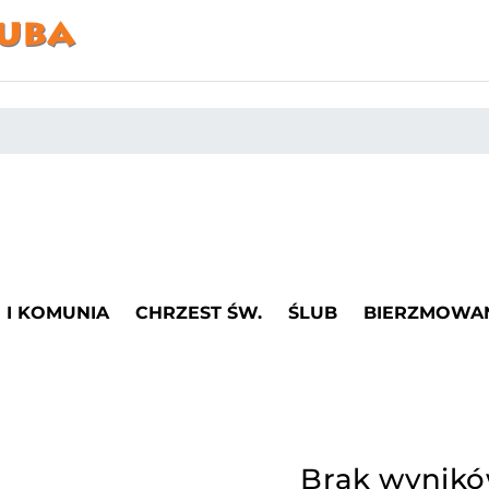
I KOMUNIA
CHRZEST ŚW.
ŚLUB
BIERZMOWA
Brak wynik