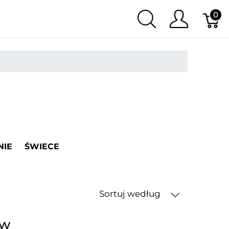
0
NIE
ŚWIECE
Sortuj według
ów