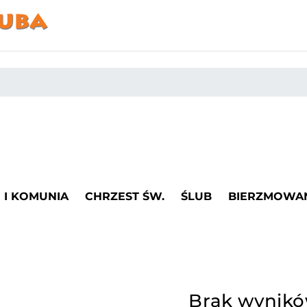
I KOMUNIA
CHRZEST ŚW.
ŚLUB
BIERZMOWA
Brak wynik