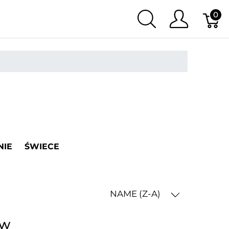
0
NIE
ŚWIECE
NAME (Z-A)
ów