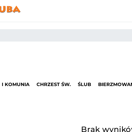
I KOMUNIA
CHRZEST ŚW.
ŚLUB
BIERZMOWA
Brak wynik