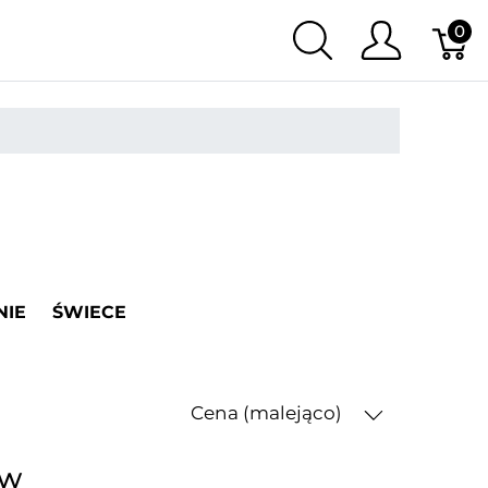
0
NIE
ŚWIECE
Cena (malejąco)
ów