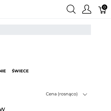
0
NIE
ŚWIECE
Cena (rosnąco)
ów