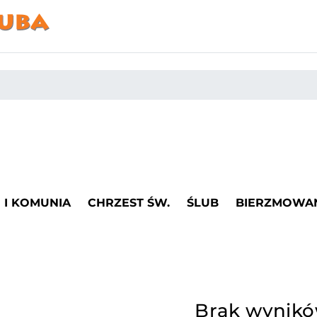
I KOMUNIA
CHRZEST ŚW.
ŚLUB
BIERZMOWA
Brak wynik