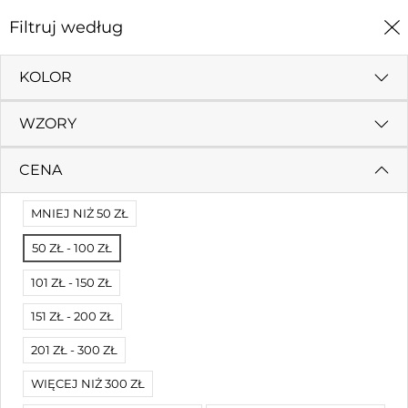
0
Filtruj według
Strona Główna
Okolicznościowe
KOLOR
OKOLICZNOŚCIOWE
WZORY
Filtruj według
Sortuj według
CENA
MNIEJ NIŻ 50 ZŁ
50 ZŁ - 100 ZŁ
101 ZŁ - 150 ZŁ
151 ZŁ - 200 ZŁ
201 ZŁ - 300 ZŁ
WIĘCEJ NIŻ 300 ZŁ