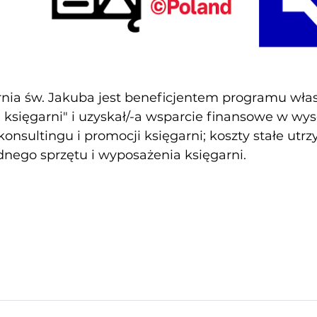
nia św. Jakuba jest beneficjentem programu własn
księgarni" i uzyskał/-a wsparcie finansowe w wy
konsultingu i promocji księgarni; koszty stałe utr
nego sprzętu i wyposażenia księgarni.