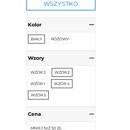
WSZYSTKO
Kolor
BIAŁY
RÓŻOWY
Wzory
WZÓR 3
WZÓR 2
WZÓR 1
WZÓR 4
WZÓR 5
Cena
MNIEJ NIŻ 50 ZŁ