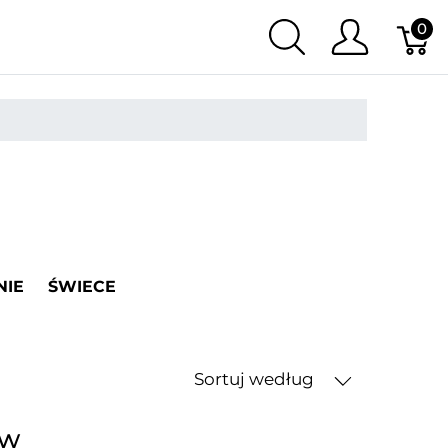
0
NIE
ŚWIECE
Sortuj według
ów