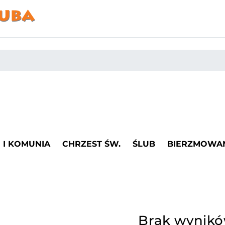
I KOMUNIA
CHRZEST ŚW.
ŚLUB
BIERZMOWA
Brak wynik