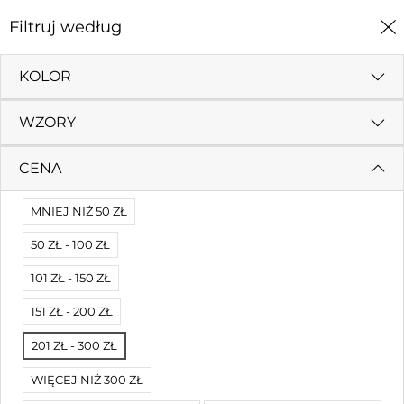
0
Filtruj według
Strona Główna
Okolicznościowe
I Komunia
KOLOR
I KOMUNIA
WZORY
Filtruj według
Sortuj według
CENA
Brak wyników
MNIEJ NIŻ 50 ZŁ
Nie mogliśmy znaleźć dopasowania.
50 ZŁ - 100 ZŁ
Spróbuj innych filtrów.
101 ZŁ - 150 ZŁ
151 ZŁ - 200 ZŁ
201 ZŁ - 300 ZŁ
WIĘCEJ NIŻ 300 ZŁ