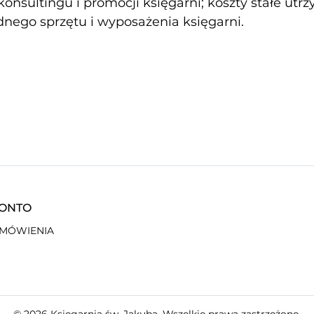
konsultingu i promocji księgarni; koszty stałe utr
nego sprzętu i wyposażenia księgarni.
KONTO
AMÓWIENIA