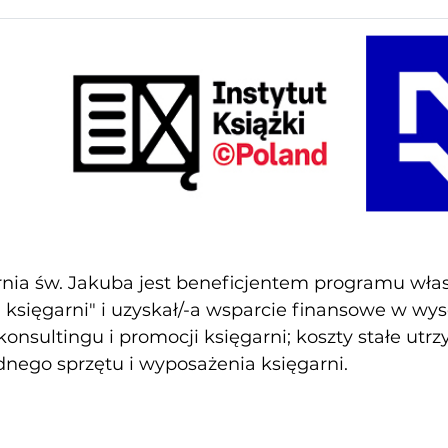
nia św. Jakuba jest beneficjentem programu własn
księgarni" i uzyskał/-a wsparcie finansowe w wy
konsultingu i promocji księgarni; koszty stałe utr
nego sprzętu i wyposażenia księgarni.