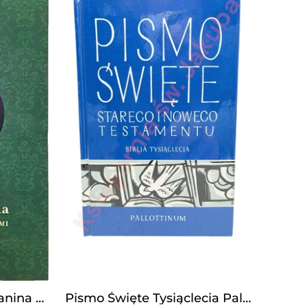
Reguły życia chrześcijanina wraz z dwoma kazaniami
Pismo Święte Tysiąclecia Pallottinum format oazowy