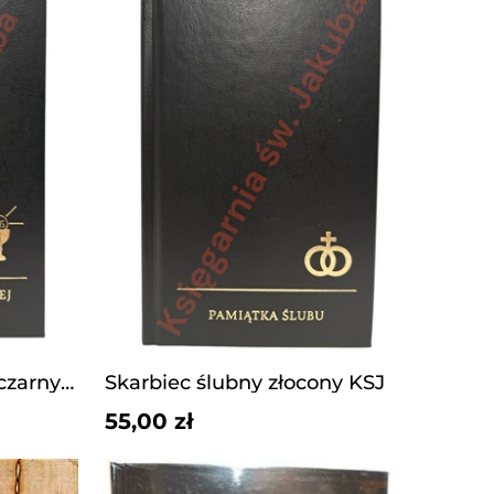
Skarbiec I KŚ złocony czarny KSJ
Skarbiec ślubny złocony KSJ
55,00 zł