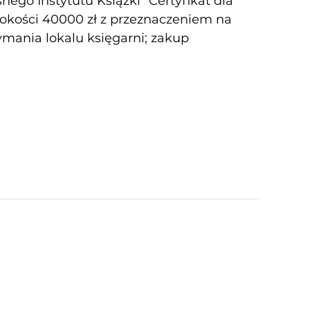
ego Instytutu Książki "Certyfikat dla
sokości 40000 zł z przeznaczeniem na
zymania lokalu księgarni; zakup