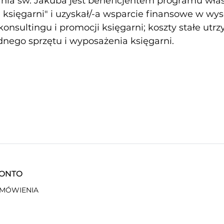
nia św. Jakuba jest beneficjentem programu własn
księgarni" i uzyskał/-a wsparcie finansowe w wy
konsultingu i promocji księgarni; koszty stałe utr
nego sprzętu i wyposażenia księgarni.
KONTO
AMÓWIENIA