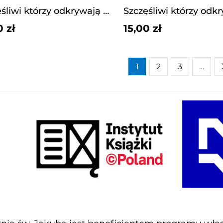
Szczęśliwi którzy odkrywają piękno.kl 6 podręcznik
0 zł
15,00 zł
1
2
3
…