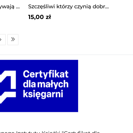
Szczęśliwi którzy odkrywają piękno. kl 6 ćwiczenia
Szczęśliwi którzy czynią dobro. kl 7 ćwiczenia
15,00 zł