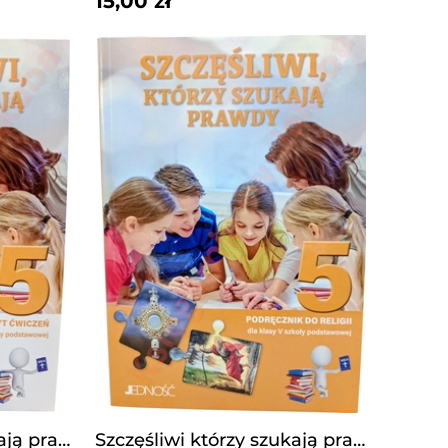
15,00 zł
Szczęśliwi którzy szukają prawdy. kl 5 ćwiczenia
Szczęśliwi którzy szukają prawdy. kl 5 podręcznik