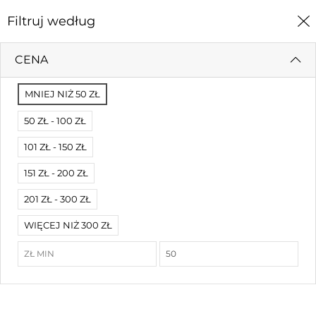
0
Filtruj według
Strona Główna
Książki
Modlitewniki
CENA
MODLITEWNIKI
MNIEJ NIŻ 50 ZŁ
50 ZŁ - 100 ZŁ
Filtruj według
Od najnowszych
101 ZŁ - 150 ZŁ
151 ZŁ - 200 ZŁ
201 ZŁ - 300 ZŁ
WIĘCEJ NIŻ 300 ZŁ
Okładka na skarbiec IKŚ KSJ - czarna
Okładka na skarbiec IKŚ KSJ - biała
11,00 zł
11,00 zł