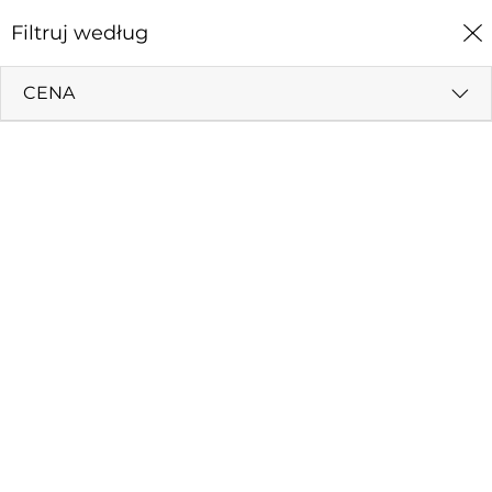
0
Filtruj według
Strona Główna
Książki
Modlitewniki
CENA
MODLITEWNIKI
Filtruj według
Od najnowszych