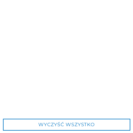
Figurka Młoda Para Ona rządzi Nim
17,00 zł
Księgarnia św. Jakuba
ul. Sztolniowa 59, 44-251 Rybnik
Zadzwoń teraz: 795 563 669
E-mail: ksiegarniaswieta@gmail.com
WYCZYŚĆ WSZYSTKO
Księgarnia św. Jakuba jest beneficjentem programu własnego Instytutu Książki