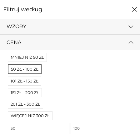
0
Filtruj według
Strona Główna
Figurki
WZORY
FIGURKI
CENA
Filtruj według
Sortuj według
MNIEJ NIŻ 50 ZŁ
50 ZŁ - 100 ZŁ
Brak wyników
101 ZŁ - 150 ZŁ
Nie mogliśmy znaleźć dopasowania.
Spróbuj innych filtrów.
151 ZŁ - 200 ZŁ
201 ZŁ - 300 ZŁ
WIĘCEJ NIŻ 300 ZŁ