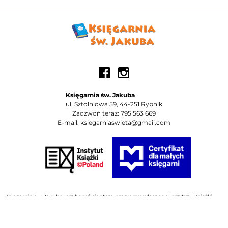
Księgarnia św. Jakuba
ul. Sztolniowa 59, 44-251 Rybnik
Zadzwoń teraz: 795 563 669
E-mail: ksiegarniaswieta@gmail.com
Księgarnia św. Jakuba jest beneficjentem programu własnego Instytutu Książki
"Certyfikat dla małych księgarni" i uzyskał/-a wsparcie finansowe w wysokości
40000 zł z przeznaczeniem na koszty konsultingu i promocji księgarni; koszty stałe
utrzymania lokalu księgarni; zakup niezbędnego sprzętu i wyposażenia księgarni.