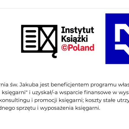
nia św. Jakuba jest beneficjentem programu własn
księgarni" i uzyskał/-a wsparcie finansowe w wy
konsultingu i promocji księgarni; koszty stałe utr
nego sprzętu i wyposażenia księgarni.