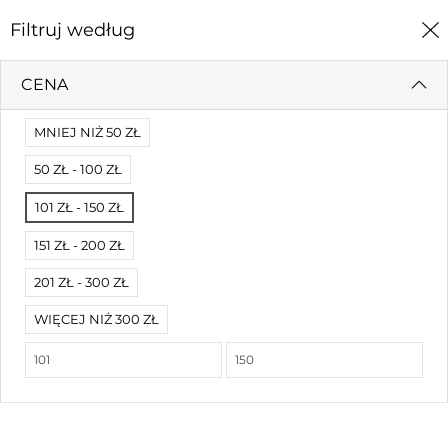
0
Filtruj według
Strona Główna
Dewocjonalia
Obrazki srebrne
CENA
OBRAZKI SREBRNE
MNIEJ NIŻ 50 ZŁ
50 ZŁ - 100 ZŁ
Filtruj według
Cena (rosnąco)
101 ZŁ - 150 ZŁ
151 ZŁ - 200 ZŁ
201 ZŁ - 300 ZŁ
WIĘCEJ NIŻ 300 ZŁ