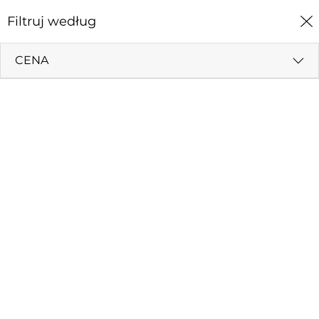
0
Filtruj według
Strona Główna
Dewocjonalia
Obrazki srebrne
CENA
OBRAZKI SREBRNE
Filtruj według
Cena (rosnąco)